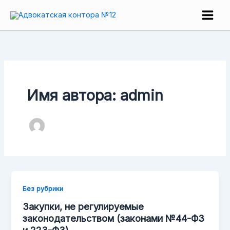
Перейти
Main
к
Men
содержимому
Имя автора: admin
Без рубрики
Закупки, не регулируемые
законодательством (законами №44-ФЗ
и 223-ФЗ)