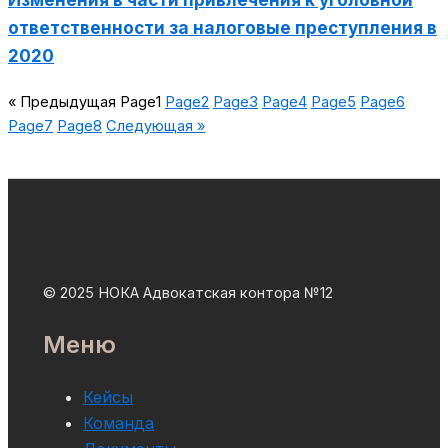
ответственности за налоговые преступления в
2020
« Предыдущая
Page
1
Page
2
Page
3
Page
4
Page
5
Page
6
Page
7
Page
8
Следующая »
© 2025 НОКА Адвокатская контора №12
Меню
Кейсы
Команда