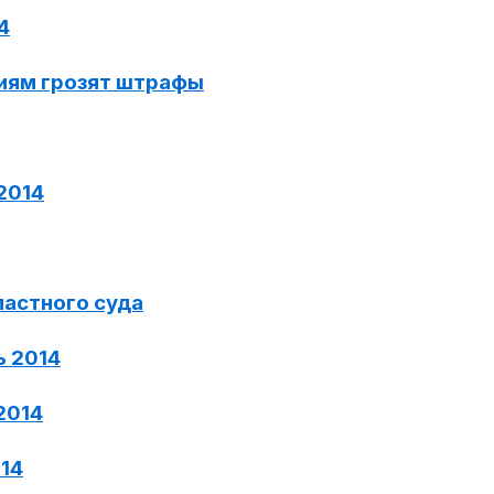
4
иям грозят штрафы
2014
ластного суда
ь 2014
2014
014