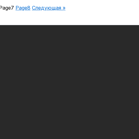
Page
7
Page
8
Следующая »