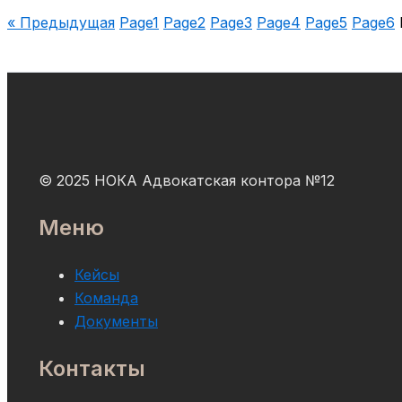
« Предыдущая
Page
1
Page
2
Page
3
Page
4
Page
5
Page
6
© 2025 НОКА Адвокатская контора №12
Меню
Кейсы
Команда
Документы
Контакты