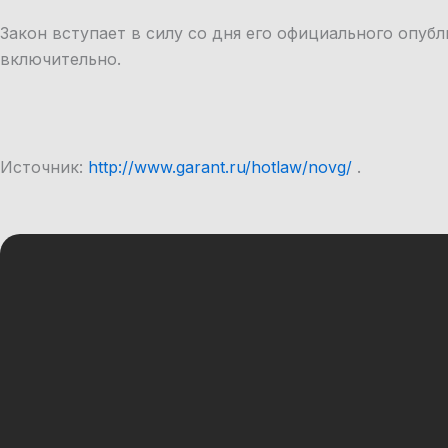
Закон вступает в силу со дня его официального опубли
включительно.
Источник:
http://www.garant.ru/hotlaw/novg/
.