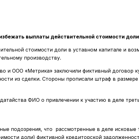
избежать выплаты действительной стоимости доли
ительной стоимости доли в уставном капитале и воз
тельному производству.
во и ООО «Метрика» заключили фиктивный договор ку
ости из сделки. Стороны прописали штраф в размере 
одатайства ФИО о привлечении к участию в деле трет
нные подозрения, что рассмотренные в деле исковые
имости доли) фиктивной кредиторской задолженности