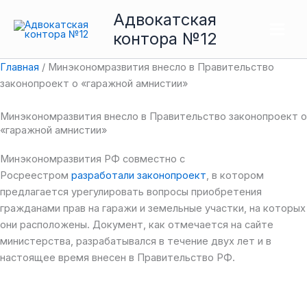
Перейти
Main
Адвокатская
к
контора №12
Men
содержимому
Главная
/
Минэкономразвития внесло в Правительство
законопроект о «гаражной амнистии»
Минэкономразвития внесло в Правительство законопроект о
«гаражной амнистии»
Минэкономразвития РФ совместно с
Росреестром
разработали законопроект
, в котором
предлагается урегулировать вопросы приобретения
гражданами прав на гаражи и земельные участки, на которых
они расположены. Документ, как отмечается на сайте
министерства, разрабатывался в течение двух лет и в
настоящее время внесен в Правительство РФ.