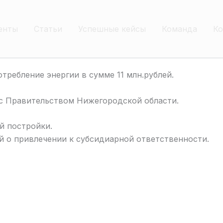
енты
Статьи
Успешные кейсы
Команда
Ко
требление энергии в сумме 11 млн.рублей.
с Правительством Нижегородской области.
й постройки.
й о привлечении к субсидиарной ответственности.